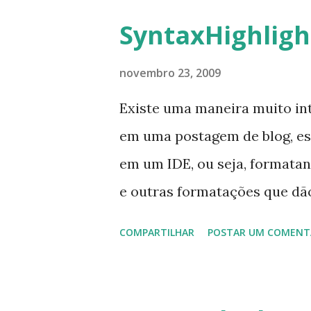
SyntaxHighligh
novembro 23, 2009
Existe uma maneira muito in
em uma postagem de blog, e
em um IDE, ou seja, formatan
e outras formatações que dão
apresentado. Com o objetivo 
COMPARTILHAR
POSTAR UM COMENT
essa análise de sintaxe e fo
postados em blogs e websites
projeto open source, desenvo