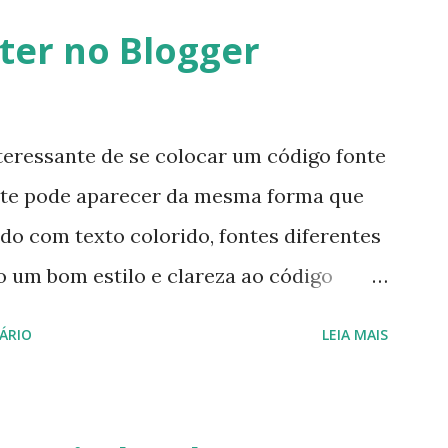
ter no Blogger
teressante de se colocar um código fonte
ste pode aparecer da mesma forma que
do com texto colorido, fontes diferentes
 um bom estilo e clareza ao código
principal de reduzir o tempo gasto com
ÁRIO
LEIA MAIS
rmatação manual de códigos que são
, o SyntaxHighlighter surgiu como
lvido em javascript, hospedado no site