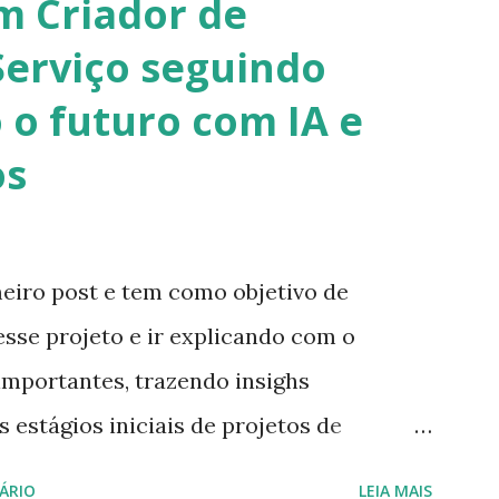
m Criador de
 da suporte aos desenvolvedores para
erviço seguindo
orma elegante, independente de qual
o futuro com IA e
ção. A instalação e a configuração são
os
e utilização: // Código sem
xemplosblogcorda4; public class PostZero
ing args[]){ System.out.println("Primeiro
iro post e tem como objetivo de
 mundo ! ! !"); } } ...
 esse projeto e ir explicando com o
importantes, trazendo insighs
 estágios iniciais de projetos de
s constantemente e sendo ajustados de
ÁRIO
LEIA MAIS