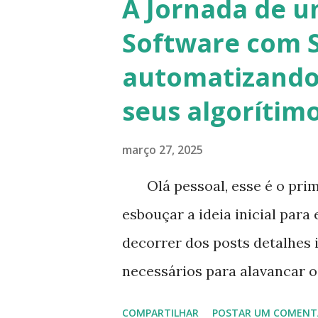
A Jornada de u
http://alexgorbatchev.com e
Software com S
mostrarem seus códigos de f
automatizando 
seja a linguagem de programa
seus algorítim
simples. abaixo um exemplo d
syntaxhighlighter package e
março 27, 2025
{ public static void main( Str
Olá pessoal, esse é o prime
post ! ! !"); System.out.print("Olá
esbouçar a ideia inicial para
decorrer dos posts detalhes 
necessários para alavancar os
sofwares que são atualizado
COMPARTILHAR
POSTAR UM COMENT